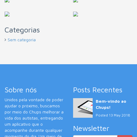
Categorias
Sem categoria
Sobre nós
Posts Recentes
Unidos pela vontade de poder
Bem-vindo ao
ajudar o próximo, buscamos
Chups!
por meio do Chups melhorar a
Posted 13 May 2018
vida dos autistas, entregando
um aplicativo que o
Newsletter
acompanhe durante qualquer
momento do dia. Um meio de